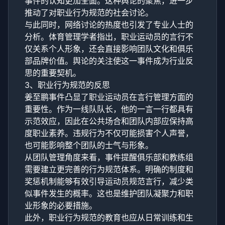
事件的认知更加全面。这种舆论的聚焦，进一步
推动了对职业行为规范的社会讨论。
与此同时，网络讨论的热度也引发了专业人士的
分析。体育管理学者指出，职业运动员的言行不
仅关系个人形象，还会直接影响团队文化和俱乐
部品牌价值。舆论的关注使这一事件成为行业反
思的重要契机。
3、职业行为规范的反思
姜至鹏事件凸显了职业运动员在言行管理方面的
重要性。作为一线队队长，他的一言一行都具有
示范效应，因此在公共场合和团队内部应保持高
度职业素养。违规行为不仅可能损害个人声誉，
也可能影响整个团队的士气与形象。
从团队管理角度来看，事件提醒俱乐部和教练组
需要建立更完善的行为规范体系。明确的制度和
奖惩机制能够有效引导运动员规范言行，减少类
似事件发生的概率。这也是维护团队凝聚力和职
业形象的必要措施。
此外，职业行为规范的教育也应从日常训练和生