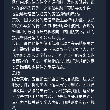
队伍内部应建立健全沟通机制，及时发现并纠正
潜在的不当行为。这不仅有助于预防突发事件，
也能够增强团队成员的责任感和归属感。
其次，团队文化的建设需要注重榜样力量。队长
和核心成员的行为会直接影响整体氛围，合理的
管理和引导能够形成积极向上的团队文化，从而
提高整体竞争力和公众认可度。
最后，事件也提醒俱乐部和运动员在品牌形象建
设上需保持谨慎。职业运动员不仅代表个人，也
代表俱乐部和整个行业，言行失当可能带来长期
负面影响。因此，系统化的培训和行为规范的落
实是确保形象稳健的重要措施。
总结：
综合来看，姜至鹏因严重言行失当被撤一线队长
职务事件，折射出职业运动员行为规范、团队管
理及舆论影响的重要性。事件提醒我们，运动员
不仅是赛场上的参与者，也是公众关注的焦点，
其行为直接关系到个人声誉、团队形象和行业规
范。